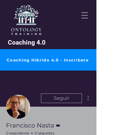
Coaching 4.0
Coaching Híbrido 4.0 - Inscríbete
Más acciones
Seguir
Administrador
Francisco Nasta
0 seguidores
0 seguidos