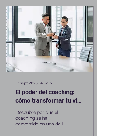
18 sept 2025
∙
4
min
El poder del coaching:
cómo transformar tu vida
y tu carrera
Descubre por qué el
coaching se ha
convertido en una de las
herramientas más
efectivas para el