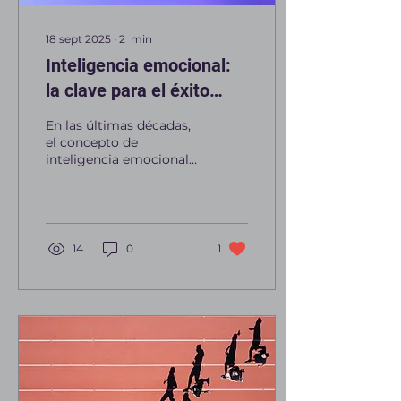
18 sept 2025
∙
2
min
Inteligencia emocional:
la clave para el éxito
personal y profesional
En las últimas décadas,
el concepto de
inteligencia emocional
ha ganado relevancia en
ámbitos tan diversos
como la educación, la
salud y...
14
0
1