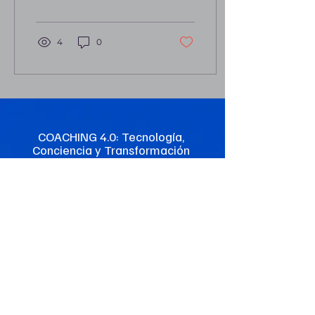
crecimiento personal y
profesional....
4
0
© 2026 Francisco Nasta
COACHING 4.0: Tecnología,
Conciencia y Transformación
Práctica reflexiva para identificar
fortalezas