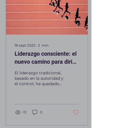
18 sept 2025
∙
2
min
Liderazgo consciente: el
nuevo camino para dirigir
equipos
El liderazgo tradicional,
basado en la autoridad y
el control, ha quedado
obsoleto frente a las
necesidades actuales de
las...
13
0