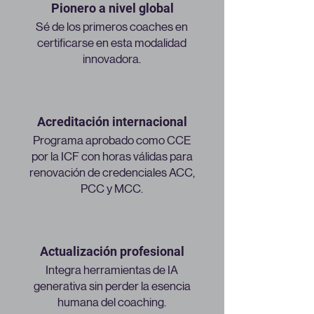
Pionero a nivel global
Sé de los primeros coaches en
certificarse en esta modalidad
innovadora.
Acreditación internacional
Programa aprobado como CCE
por la ICF con horas válidas para
renovación de credenciales ACC,
PCC y MCC.
Actualización profesional
Integra herramientas de IA
generativa sin perder la esencia
humana del coaching.