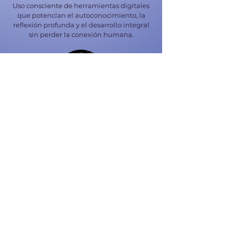
Uso consciente de herramientas digitales
que potencian el autoconocimiento, la
reflexión profunda y el desarrollo integral
sin perder la conexión humana.
Liderazgo Transformacional
Estilo de liderazgo basado en la presencia,
la empatía y la inspiración, que facilita
cambios sostenibles en personas y
organizaciones.