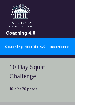
Coaching 4.0
Coaching Híbrido 4.0 - Inscríbete
10 Day Squat
Challenge
10 días
20 pasos
días
pasos
10
20