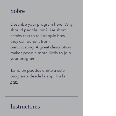
Sobre
Describe your program here. Why
should people join? Use short
catchy text to tell people how
they can benefit from
participating. A great description
makes people more likely to join
your program.
También puedes unirte a este
programa desde la app.
Ir a la
app
Instructores